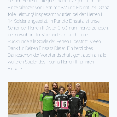
bei den Herren II integriert haben, zeigen auch die
Einzelbilanzen von Lenn mit 8:2 und Flo mit 7:4. Ganz
tolle Leistung! Insgesamt wurden bei den Herren II
14 Spieler eingesetzt. In Puncto Einsatz ist unser
Senior der Herren II Dieter Großmann hervorzuheben,
der sowohl in der Vorrunde als auch in der
Rückrunde alle Spiele der Herren II bestritt. Vielen
Dank für Deinen Einsatz Dieter. Ein herzliches
Dankeschön der Vorstandschaft geht auch an alle
weiteren Spieler des Teams Herren II für ihren
Einsatz.