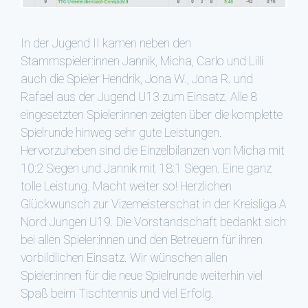
In der Jugend II kamen neben den
Stammspieler:innen Jannik, Micha, Carlo und Lilli
auch die Spieler Hendrik, Jona W., Jona R. und
Rafael aus der Jugend U13 zum Einsatz. Alle 8
eingesetzten Spieler:innen zeigten über die komplette
Spielrunde hinweg sehr gute Leistungen.
Hervorzuheben sind die Einzelbilanzen von Micha mit
10:2 Siegen und Jannik mit 18:1 Siegen. Eine ganz
tolle Leistung. Macht weiter so! Herzlichen
Glückwunsch zur Vizemeisterschat in der Kreisliga A
Nord Jungen U19. Die Vorstandschaft bedankt sich
bei allen Spieler:innen und den Betreuern für ihren
vorbildlichen Einsatz. Wir wünschen allen
Spieler:innen für die neue Spielrunde weiterhin viel
Spaß beim Tischtennis und viel Erfolg.