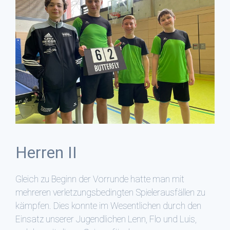
Herren II
Gleich zu Beginn der Vorrunde hatte man mit
mehreren verletzungsbedingten Spielerausfällen zu
kämpfen. Dies konnte im Wesentlichen durch den
Einsatz unserer Jugendlichen Lenn, Flo und Luis,