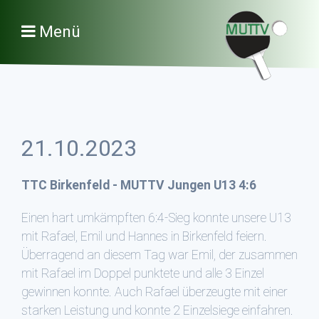
Menü
21.10.2023
TTC Birkenfeld - MUTTV Jungen U13 4:6
Einen hart umkämpften 6:4-Sieg konnte unsere U13
mit Rafael, Emil und Hannes in Birkenfeld feiern.
Überragend an diesem Tag war Emil, der zusammen
mit Rafael im Doppel punktete und alle 3 Einzel
gewinnen konnte. Auch Rafael überzeugte mit einer
starken Leistung und konnte 2 Einzelsiege einfahren.